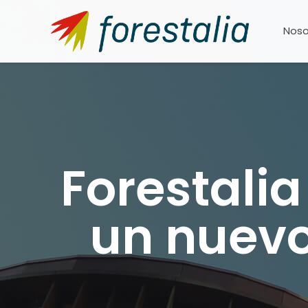
Noso
Forestali
un nuevo