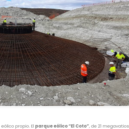
ólico propio. El
parque eólico “El Coto”
, de 21 megavatio