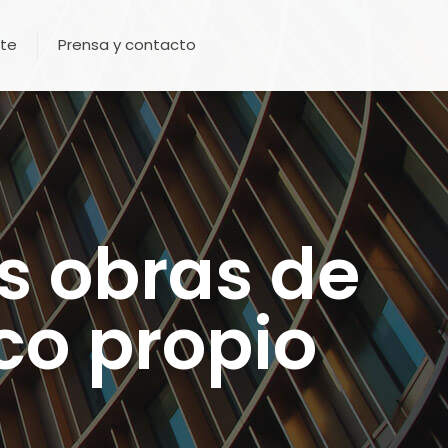
te
Prensa y contacto
s obras de
co propio