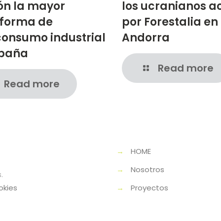
ón la mayor
los ucranianos a
aforma de
por Forestalia en
onsumo industrial
Andorra
spaña
Read more
Read more
→
HOME
→
Nosotros
.
okies
→
Proyectos