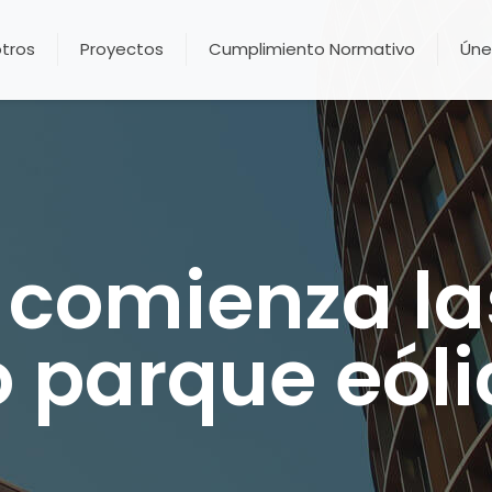
tros
Proyectos
Cumplimiento Normativo
Úne
a comienza la
 parque eóli