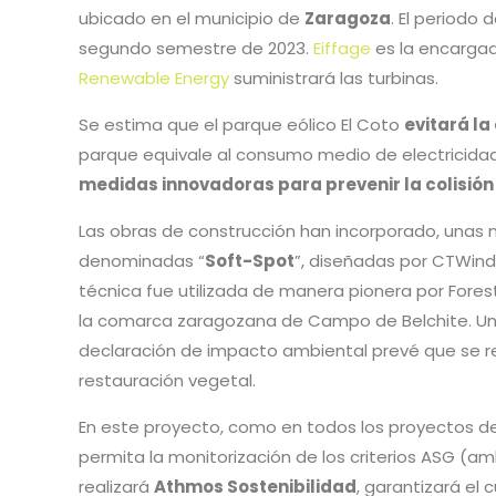
ubicado en el municipio de
Zaragoza
. El periodo
segundo semestre de 2023.
Eiffage
es la encargada
Renewable Energy
suministrará las turbinas.
Se estima que el parque eólico El Coto
evitará la
parque equivale al consumo medio de electricida
medidas innovadoras para prevenir la colisión
Las obras de construcción han incorporado, una
denominadas “
Soft-Spot
”, diseñadas por CTWind,
técnica fue utilizada de manera pionera por Forest
la comarca zaragozana de Campo de Belchite. Una v
declaración de impacto ambiental prevé que se res
restauración vegetal.
En este proyecto, como en todos los proyectos de 
permita la monitorización de los criterios ASG (am
realizará
Athmos Sostenibilidad
, garantizará el