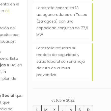
iento en el
Forestalia construirá 13
que
GE
aerogeneradores en Tosos
(Zaragoza) con una
capacidad conjunta de 77,9
ación del
MW
uipados con
disuasión.
Forestalia refuerza su
s
modelo de seguridad y
cero. Esta
salud laboral con una hoja
jas VI A
”, en
de ruta de cultura
, la
preventiva
n plan de
 Social
que
octubre 2022
l, que
ncia del
L
M
X
J
V
S
D