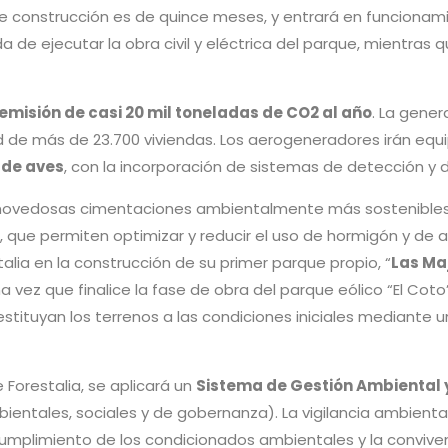
 de construcción es de quince meses, y entrará en funcionam
 de ejecutar la obra civil y eléctrica del parque, mientras 
 emisión de casi 20 mil toneladas de CO2 al año
. La gener
d de más de 23.700 viviendas. Los aerogeneradores irán eq
 de aves
, con la incorporación de sistemas de detección y 
s novedosas cimentaciones ambientalmente más sostenible
 que permiten optimizar y reducir el uso de hormigón y de a
alia en la construcción de su primer parque propio, “
Las Ma
ez que finalice la fase de obra del parque eólico “El Coto”
tituyan los terrenos a las condiciones iniciales mediante u
Forestalia, se aplicará un
Sistema de Gestión Ambiental y
bientales, sociales y de gobernanza). La vigilancia ambienta
 cumplimiento de los condicionados ambientales y la convive