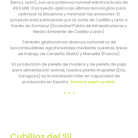
49,5 MW. El proyecto aplica las últimas tecnologías para
Bierzo, León), con una potencia nominal eléctrica bruta de
optimizar la eficiencia y minimizar las emisiones.El
49,5 MW. El proyecto aplica las últimas tecnologías para
proyecto está participado por la Junta de Castilla y León a
optimizar la eficiencia y minimizar las emisiones. El
través de Somacyl (Sociedad Públia de Infraestructuras y
proyecto está participado por la Junta de Castilla y León a
Medio Ambiente de Castilla y León).
través de Somacyl (Sociedad Públia de Infraestructuras y
Medio Ambiente de Castilla y León).
También gestionamos diversos suministros de
biocombustibles agroforestales mediante nuestras áreas
También gestionamos diversos suministros de
de trabajo de Cerdeña (Italia) y Marsella (Francia).
biocombustibles agroforestales mediante nuestras áreas
de trabajo de Cerdeña (Italia) y Marsella (Francia).
En producción de pellets de madera y de pellets de paja
para alimentación animal, nuestra planta Arapellet (Erla,
En producción de pellets de madera y de pellets de paja
Zaragoza) es la instalación líder en capacidad de
para alimentación animal, nuestra planta Arapellet (Erla,
producción en España.
Conoce aquí su web.
Zaragoza) es la instalación líder en capacidad de
producción en España.
Conoce aquí su web.
Cubillos del Sil