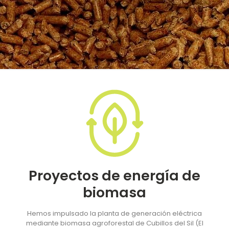
Proyectos de energía de
Proyectos de energía de
biomasa
biomasa
Hemos impulsado la planta de generación eléctrica
mediante biomasa agroforestal de Cubillos del Sil (El
Hemos impulsado la planta de generación eléctrica
Bierzo, León), con una potencia nominal eléctrica bruta de
mediante biomasa agroforestal de Cubillos del Sil (El