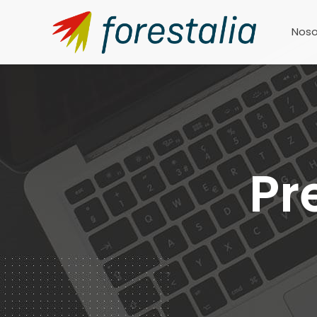
Noso
Pr