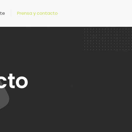
te
Prensa y contacto
cto