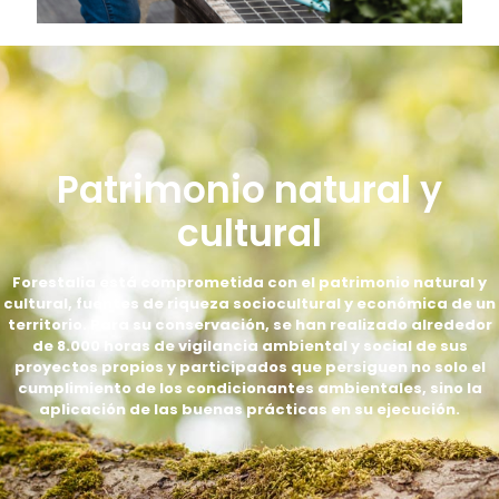
Patrimonio natural y
cultural
Forestalia está comprometida con el patrimonio natural y
cultural, fuentes de riqueza sociocultural y económica de un
territorio. Para su conservación, se han realizado alrededor
de 8.000 horas de vigilancia ambiental y social de sus
proyectos propios y participados que persiguen no solo el
cumplimiento de los condicionantes ambientales, sino la
aplicación de las buenas prácticas en su ejecución.