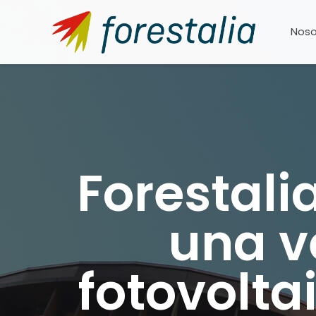
Noso
Forestali
una v
fotovolta