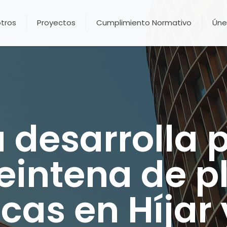
tros
Proyectos
Cumplimiento Normativo
Úne
a desarrolla
eintena de p
icas en Híjar