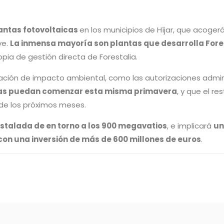
antas fotovoltaicas
en los municipios de Híjar, que acoger
ve.
La inmensa mayoría son plantas que desarrolla Fore
opia de gestión directa de Forestalia.
ación de impacto ambiental, como las autorizaciones admini
ras puedan comenzar esta misma primavera
, y que el re
 de los próximos meses.
nstalada de en torno a los 900 megavatios
, e implicará
u
con una inversión de más de 600 millones de euros
.