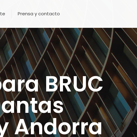
te
Prensa y contacto
 para BRUC
lantas
 y Andorra