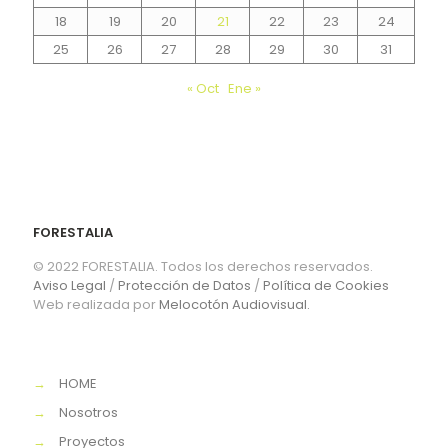
18
19
20
21
22
23
24
25
26
27
28
29
30
31
« Oct
Ene »
FORESTALIA
© 2022 FORESTALIA. Todos los derechos reservados.
Aviso Legal
/
Protección de Datos
/
Política de Cookies
Web realizada por
Melocotón Audiovisual.
→
HOME
→
Nosotros
→
Proyectos