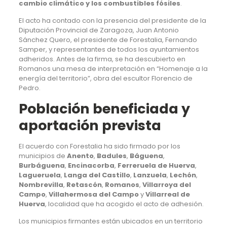
cambio climático y los combustibles fósiles
.
El acto ha contado con la presencia del presidente de la
Diputación Provincial de Zaragoza, Juan Antonio
Sánchez Quero, el presidente de Forestalia, Fernando
Samper, y representantes de todos los ayuntamientos
adheridos. Antes de la firma, se ha descubierto en
Romanos una mesa de interpretación en “Homenaje a la
energía del territorio”, obra del escultor Florencio de
Pedro.
Población beneficiada y
aportación prevista
El acuerdo con Forestalia ha sido firmado por los
municipios de
Anento
,
Badules
,
Báguena
,
Burbáguena
,
Encinacorba
,
Ferreruela de Huerva
,
Lagueruela
,
Langa del Castillo
,
Lanzuela
,
Lechón
,
Nombrevilla
,
Retascón
,
Romanos
,
Villarroya del
Campo
,
Villahermosa del Campo
y
Villarreal de
Huerva
, localidad que ha acogido el acto de adhesión.
Los municipios firmantes están ubicados en un territorio