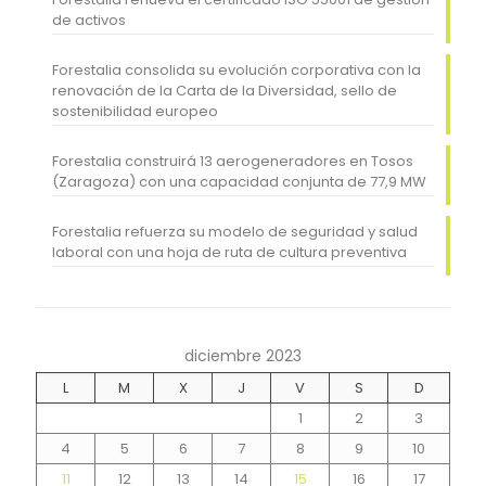
de activos
Forestalia consolida su evolución corporativa con la
renovación de la Carta de la Diversidad, sello de
sostenibilidad europeo
Forestalia construirá 13 aerogeneradores en Tosos
(Zaragoza) con una capacidad conjunta de 77,9 MW
Forestalia refuerza su modelo de seguridad y salud
laboral con una hoja de ruta de cultura preventiva
diciembre 2023
L
M
X
J
V
S
D
1
2
3
4
5
6
7
8
9
10
11
12
13
14
15
16
17