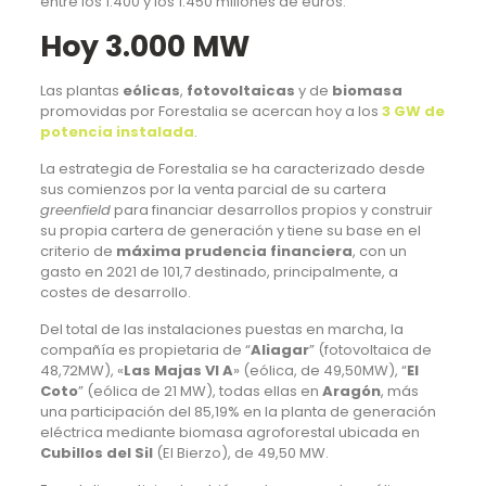
entre los 1.400 y los 1.450 millones de euros.
Hoy 3.000 MW
Las plantas
eólicas
,
fotovoltaicas
y de
biomasa
promovidas por Forestalia se acercan hoy a los
3 GW de
potencia instalada
.
La estrategia de Forestalia se ha caracterizado desde
sus comienzos por la venta parcial de su cartera
greenfield
para financiar desarrollos propios y construir
su propia cartera de generación y tiene su base en el
criterio de
máxima prudencia financiera
, con un
gasto en 2021 de 101,7 destinado, principalmente, a
costes de desarrollo.
Del total de las instalaciones puestas en marcha, la
compañía es propietaria de “
Aliagar
” (fotovoltaica de
48,72MW), «
Las Majas VI A
» (eólica, de 49,50MW), “
El
Coto
” (eólica de 21 MW), todas ellas en
Aragón
, más
una participación del 85,19% en la planta de generación
eléctrica mediante biomasa agroforestal ubicada en
Cubillos del Sil
(El Bierzo), de 49,50 MW.