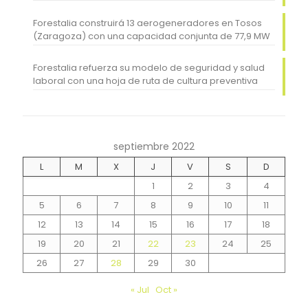
Forestalia construirá 13 aerogeneradores en Tosos
(Zaragoza) con una capacidad conjunta de 77,9 MW
Forestalia refuerza su modelo de seguridad y salud
laboral con una hoja de ruta de cultura preventiva
septiembre 2022
L
M
X
J
V
S
D
1
2
3
4
5
6
7
8
9
10
11
12
13
14
15
16
17
18
19
20
21
22
23
24
25
26
27
28
29
30
« Jul
Oct »