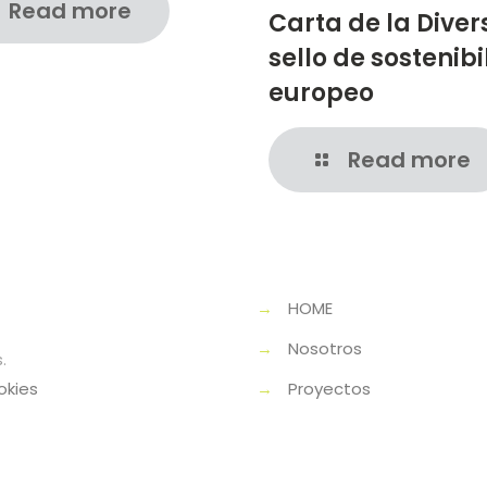
Read more
Carta de la Diver
sello de sostenib
europeo
Read more
→
HOME
→
Nosotros
.
okies
→
Proyectos