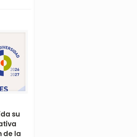
ida su
ativa
 de la