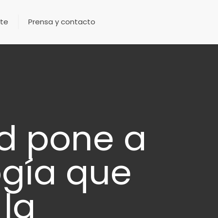
te
Prensa y contacto
ad pone a
gía que
la