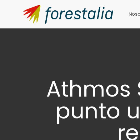
Noso
Athmos S
punto 
r