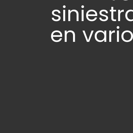
siniestr
en vari