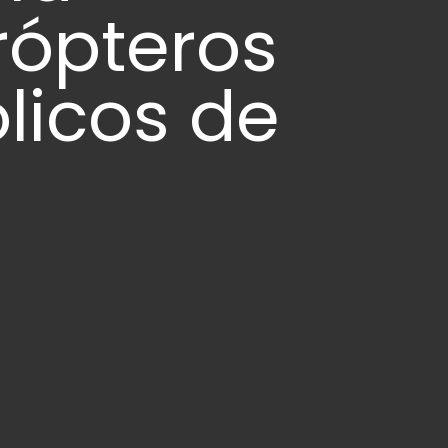
irópteros
licos de