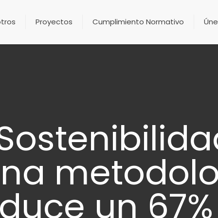
tros
Proyectos
Cumplimiento Normativo
Úne
ostenibilid
una metodolo
educe un 67% 