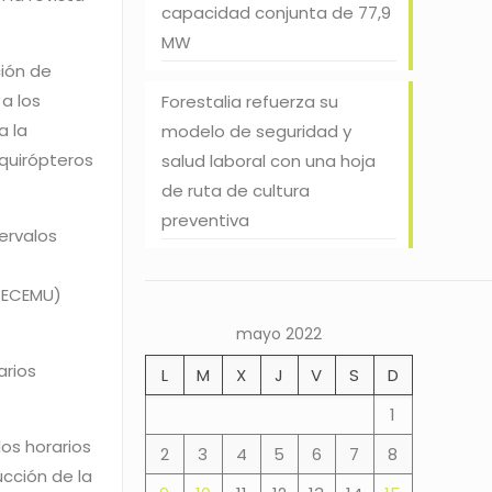
capacidad conjunta de 77,9
MW
ción de
a los
Forestalia refuerza su
a la
modelo de seguridad y
 quirópteros
salud laboral con una hoja
de ruta de cultura
preventiva
ervalos
(SECEMU)
mayo 2022
arios
L
M
X
J
V
S
D
1
os horarios
2
3
4
5
6
7
8
ucción de la